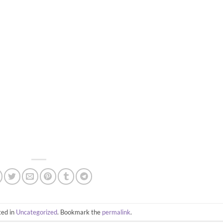
ted in
Uncategorized
. Bookmark the
permalink
.