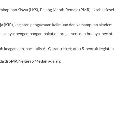
emimpinan Siswa (LKS), Palang Merah Remaja (PMR), Usaha Kese
aja (KIR), kegiatan penguasaan keilmuan dan kemampuan akademik,
misalnya: pengembangan bakat olahraga, seni dan budaya, pecinta a
h keagamaan, baca tulis Al-Quran, retret; atau 5. bentuk kegiata
ada di SMA Negeri 5 Medan adalah: