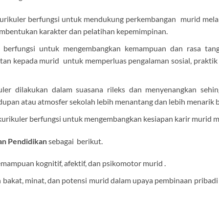
urikuler berfungsi untuk mendukung perkembangan murid melal
embentukan karakter dan pelatihan kepemimpinan.
er berfungsi untuk mengembangkan kemampuan dan rasa tangg
kepada murid untuk memperluas pengalaman sosial, praktik kete
kuler dilakukan dalam suasana rileks dan menyenangkan seh
dupan atau atmosfer sekolah lebih menantang dan lebih menarik b
urikuler berfungsi untuk mengembangkan kesiapan karir murid m
an Pendidikan
sebagai berikut.
mampuan kognitif, afektif, dan psikomotor murid .
 bakat, minat, dan potensi murid dalam upaya pembinaan pribad