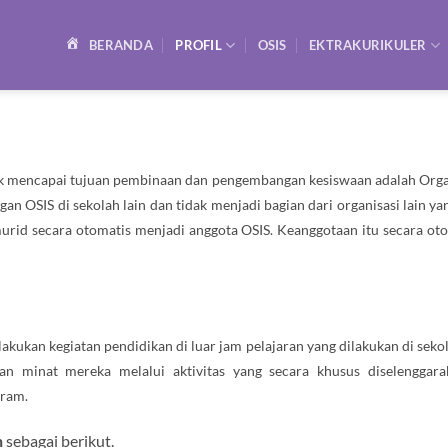
BERANDA
PROFIL
OSIS
EKTRAKURIKULER
k mencapai tujuan pembinaan dan pengembangan kesiswaan adalah Organisa
gan OSIS di sekolah lain dan tidak menjadi bagian dari organisasi lain 
 murid secara otomatis menjadi anggota OSIS. Keanggotaan itu secara o
elakukan kegiatan pendidikan di luar jam pelajaran yang dilakukan di s
dan minat mereka melalui aktivitas yang secara khusus diselengga
gram.
n
sebagai berikut.